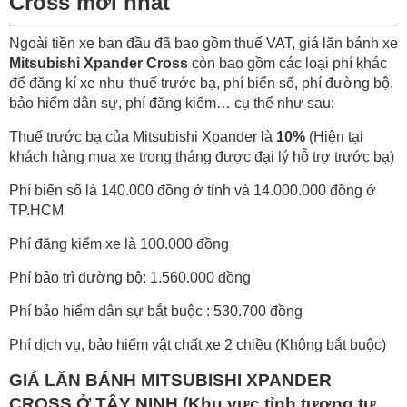
Cross mới nhất
Ngoài tiền xe ban đầu đã bao gồm thuế VAT, giá lăn bánh xe
Mitsubishi Xpander Cross
còn bao gồm các loại phí khác
để đăng kí xe như thuế trước bạ, phí biển số, phí đường bộ,
bảo hiểm dân sự, phí đăng kiểm… cụ thể như sau:
Thuế trước bạ của Mitsubishi Xpander là
10%
(Hiện tại
khách hàng mua xe trong tháng được đại lý hỗ trợ trước bạ)
Phí biển số là 140.000 đồng ở tỉnh và 14.000.000 đồng ở
TP.HCM
Phí đăng kiểm xe là 100.000 đồng
Phí bảo trì đường bộ: 1.560.000 đồng
Phí bảo hiểm dân sự bắt buộc : 530.700 đồng
Phí dịch vụ, bảo hiểm vật chất xe 2 chiều (Không bắt buộc)
GIÁ LĂN BÁNH MITSUBISHI XPANDER
CROSS Ở TÂY NINH (Khu vực tỉnh tương tự