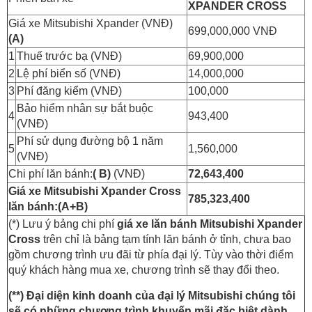
XPANDER CROSS
Giá xe Mitsubishi Xpander (VNĐ)
699,000,000 VNĐ
(A)
1
Thuế trước bạ (VNĐ)
69,900,000
2
Lệ phí biển số (VNĐ)
14,000,000
3
Phí đăng kiểm (VNĐ)
100,000
Bảo hiểm nhân sự bắt buộc
4
943,400
(VNĐ)
Phí sử dụng đường bộ 1 năm
5
1,560,000
(VNĐ)
Chi phí lăn bánh:
( B)
(VNĐ)
72,643,400
Giá xe Mitsubishi Xpander Cross
785,323,400
lăn bánh:(A+B)
(*) Lưu ý bảng chi phí
giá xe lăn bánh Mitsubishi Xpander
Cross
trên chỉ là bảng tạm tính lăn bánh ở tỉnh, chưa bao
gồm chương trình ưu đãi từ phía đại lý. Tùy vào thời điểm
quý khách hàng mua xe, chương trình sẽ thay đổi theo.
(**) Đại diện kinh doanh của đại lý Mitsubishi chúng tôi
sẽ có những chương trình khuyến mãi đặc biệt dành