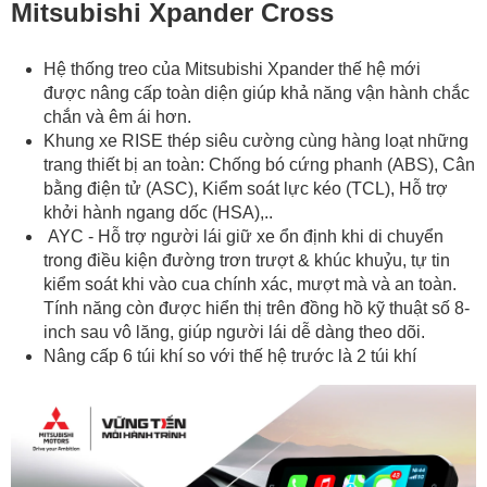
Mitsubishi Xpander Cross
Hệ thống treo của Mitsubishi Xpander thế hệ mới
được nâng cấp toàn diện giúp khả năng vận hành chắc
chắn và êm ái hơn.
Khung xe RISE thép siêu cường cùng hàng loạt những
trang thiết bị an toàn: Chống bó cứng phanh (ABS), Cân
bằng điện tử (ASC), Kiểm soát lực kéo (TCL), Hỗ trợ
khởi hành ngang dốc (HSA),..
AYC - Hỗ trợ người lái giữ xe ổn định khi di chuyển
trong điều kiện đường trơn trượt & khúc khuỷu, tự tin
kiểm soát khi vào cua chính xác, mượt mà và an toàn.
Tính năng còn được hiển thị trên đồng hồ kỹ thuật số 8-
inch sau vô lăng, giúp người lái dễ dàng theo dõi.
Nâng cấp 6 túi khí so với thế hệ trước là 2 túi khí