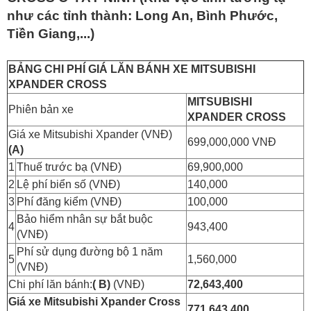
như các tỉnh thành: Long An, Bình Phước,
Tiền Giang,...)
BẢNG CHI PHÍ GIÁ LĂN BÁNH XE MITSUBISHI
XPANDER CROSS
MITSUBISHI
Phiên bản xe
XPANDER CROSS
Giá xe Mitsubishi Xpander (VNĐ)
699,000,000 VNĐ
(A)
1
Thuế trước bạ (VNĐ)
69,900,000
2
Lệ phí biển số (VNĐ)
140,000
3
Phí đăng kiểm (VNĐ)
100,000
Bảo hiểm nhân sự bắt buộc
4
943,400
(VNĐ)
Phí sử dụng đường bộ 1 năm
5
1,560,000
(VNĐ)
Chi phí lăn bánh:
( B)
(VNĐ)
72,643,400
Giá xe Mitsubishi Xpander Cross
771,643,400