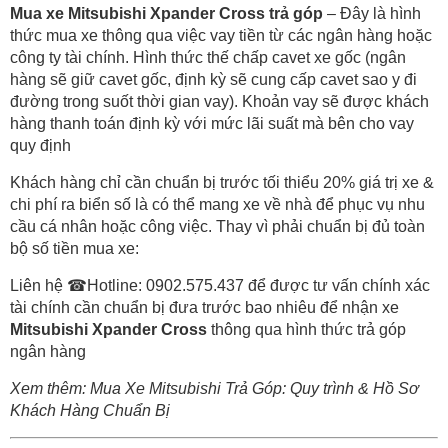
Mua xe Mitsubishi Xpander Cross trả góp
– Đây là hình
thức mua xe thông qua việc vay tiền từ các ngân hàng hoặc
công ty tài chính. Hình thức thế chấp cavet xe gốc (ngân
hàng sẽ giữ cavet gốc, định kỳ sẽ cung cấp cavet sao y đi
đường trong suốt thời gian vay). Khoản vay sẽ được khách
hàng thanh toán định kỳ với mức lãi suất mà bên cho vay
quy định
Khách hàng chỉ cần chuẩn bị trước tối thiểu 20% giá trị xe &
chi phí ra biển số là có thể mang xe về nhà để phục vụ nhu
cầu cá nhân hoặc công việc. Thay vì phải chuẩn bị đủ toàn
bộ số tiền mua xe:
Liên hệ
☎Hotline: 0902.575.437
để được tư vấn chính xác
tài chính cần chuẩn bị đưa trước bao nhiêu để nhận xe
Mitsubishi Xpander Cross
thông qua hình thức trả góp
ngân hàng
Xem thêm:
Mua Xe Mitsubishi Trả Góp: Quy trình & Hồ Sơ
Khách Hàng Chuẩn Bị