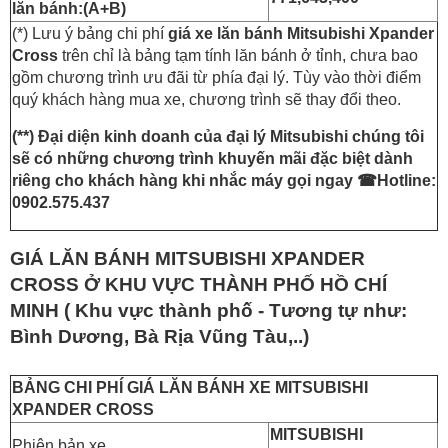
lăn bánh:(A+B)
(*) Lưu ý bảng chi phí
giá xe lăn bánh Mitsubishi Xpander
Cross
trên chỉ là bảng tạm tính lăn bánh ở tỉnh, chưa bao
gồm chương trình ưu đãi từ phía đại lý. Tùy vào thời điểm
quý khách hàng mua xe, chương trình sẽ thay đổi theo.
(**) Đại diện kinh doanh của đại lý Mitsubishi chúng tôi
sẽ có những chương trình khuyến mãi đặc biệt dành
riêng cho khách hàng khi nhắc máy gọi ngay
☎Hotline:
0902.575.437
GIÁ LĂN BÁNH MITSUBISHI XPANDER
CROSS Ở KHU VỰC THÀNH PHỐ HỒ CHÍ
MINH ( Khu vực thành phố - Tương tự như:
Bình Dương, Bà Rịa Vũng Tàu,..)
BẢNG CHI PHÍ GIÁ LĂN BÁNH XE MITSUBISHI
XPANDER CROSS
MITSUBISHI
Phiên bản xe